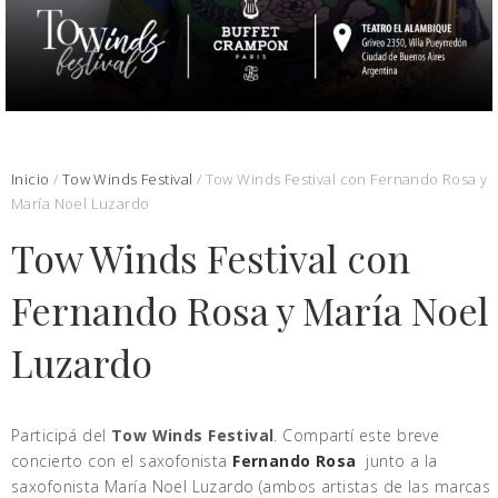
Inicio
/
Tow Winds Festival
/ Tow Winds Festival con Fernando Rosa y
María Noel Luzardo
Tow Winds Festival con
Fernando Rosa y María Noel
Luzardo
Participá del
Tow Winds Festival
. Compartí este breve
concierto con el saxofonista
Fernando Rosa
junto a la
saxofonista María Noel Luzardo (ambos artistas de las marcas